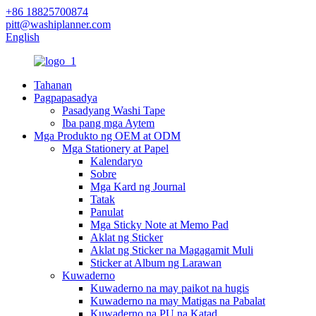
+86 18825700874
pitt@washiplanner.com
English
Tahanan
Pagpapasadya
Pasadyang Washi Tape
Iba pang mga Aytem
Mga Produkto ng OEM at ODM
Mga Stationery at Papel
Kalendaryo
Sobre
Mga Kard ng Journal
Tatak
Panulat
Mga Sticky Note at Memo Pad
Aklat ng Sticker
Aklat ng Sticker na Magagamit Muli
Sticker at Album ng Larawan
Kuwaderno
Kuwaderno na may paikot na hugis
Kuwaderno na may Matigas na Pabalat
Kuwaderno na PU na Katad