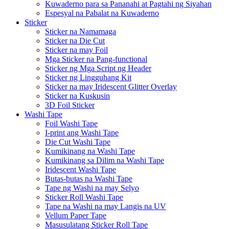
Kuwaderno para sa Pananahi at Pagtahi ng Siyahan
Espesyal na Pabalat na Kuwaderno
Sticker
Sticker na Namamaga
Sticker na Die Cut
Sticker na may Foil
Mga Sticker na Pang-functional
Sticker ng Mga Script ng Header
Sticker ng Lingguhang Kit
Sticker na may Iridescent Glitter Overlay
Sticker na Kuskusin
3D Foil Sticker
Washi Tape
Foil Washi Tape
I-print ang Washi Tape
Die Cut Washi Tape
Kumikinang na Washi Tape
Kumikinang sa Dilim na Washi Tape
Iridescent Washi Tape
Butas-butas na Washi Tape
Tape ng Washi na may Selyo
Sticker Roll Washi Tape
Tape na Washi na may Langis na UV
Vellum Paper Tape
Masusulatang Sticker Roll Tape