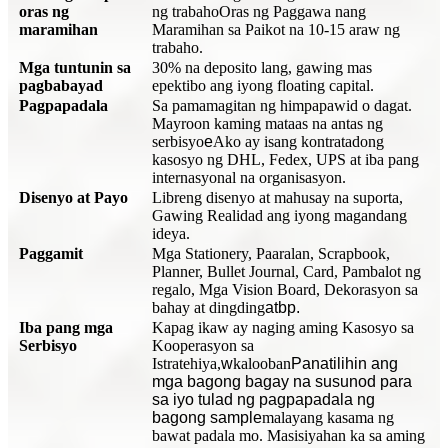
oras ng
ng trabaho
Oras ng Paggawa nang
maramihan
Maramihan sa Paikot na 10-15 araw ng
trabaho.
Mga tuntunin sa
30% na deposito lang, gawing mas
pagbabayad
epektibo ang iyong floating capital.
Pagpapadala
Sa pamamagitan ng himpapawid o dagat.
Mayroon kaming mataas na antas ng
serbisyo
e
Ako ay isang kontratadong
kasosyo ng DHL, Fedex, UPS at iba pang
internasyonal na organisasyon.
Disenyo at Payo
Libreng disenyo at mahusay na suporta,
Gawing Realidad ang iyong magandang
ideya.
Paggamit
Mga Stationery, Paaralan, Scrapbook,
Planner, Bullet Journal, Card, Pambalot ng
regalo, Mga Vision Board, Dekorasyon sa
bahay at dingding
atbp.
Iba pang mga
Kapag ikaw ay naging aming Kasosyo sa
Serbisyo
Kooperasyon sa
Istratehiya,
w
kalooban
Panatilihin ang
mga bagong bagay na susunod para
sa iyo tulad ng pagpapadala ng
bagong sample
malayang kasama ng
bawat padala mo. Masisiyahan ka sa aming