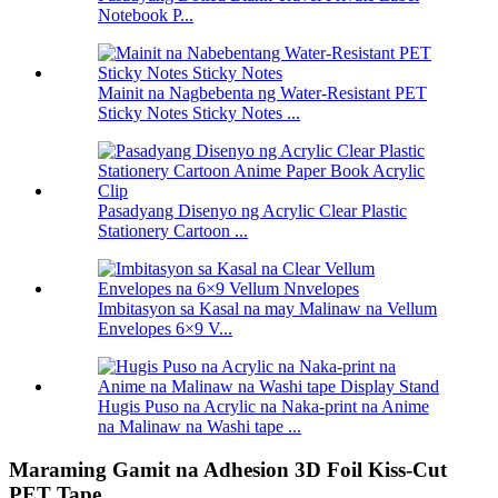
Notebook P...
Mainit na Nagbebenta ng Water-Resistant PET
Sticky Notes Sticky Notes ...
Pasadyang Disenyo ng Acrylic Clear Plastic
Stationery Cartoon ...
Imbitasyon sa Kasal na may Malinaw na Vellum
Envelopes 6×9 V...
Hugis Puso na Acrylic na Naka-print na Anime
na Malinaw na Washi tape ...
Maraming Gamit na Adhesion 3D Foil Kiss-Cut
PET Tape