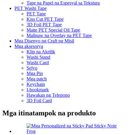
Tape na Papel na Espesyal sa Tekstura
PET Washi Tape
PET Tape
Kiss Cut PET Tape
3D Foil PET Tape
Matte PET Special Oil Tape
Malinaw na Overlay na PET Tape
Mga Disenyo ng Craft ng Misil
Mga aksesorya
Klip na Akrilik
Washi Stand
Washi Card
Selyo
Mga Pin
Mga patch
Keychain
I-bookmark
Hawakan ng Telepono
3D Foil Card
Mga itinatampok na produkto