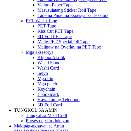
Vellum Paper Tape
Masusulatang Sticker Roll Tape
Tape na Papel na Espesyal sa Tekstura
PET Washi Tape
PET Tape
Kiss Cut PET Tape
3D Foil PET Tape
Matte PET Special Oil Tape
Malinaw na Overlay na PET Tape
Mga aksesorya
Klip na Akrilik
Washi Stand
Washi Card
Selyo
Mga Pin
Mga patch
Keychain
I-bookmark
Hawakan ng Telepono
3D Foil Card
TUNGKOL SA AMIN
Tungkol sa Misil Craft
Proseso ng Produksyon
Makipag-ugnayan sa Amin