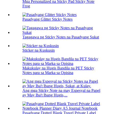
Mga Personalized na Sticky Pad Sticky Note
Frog
Pasadyang Glitter Sticky Notes
Tagagawa ng Sticky Notes na Pasadyang Sukat
Sticker na Kuskusin
Makukulay na Hugis Bandila na PET Sticky
Notes para sa Marka sa Opisina
Ang mga Sticky Note na may Espesyal na Papel
ay May Iba't Ibang Hugis,...
Pasadyang Dotted Blank Travel Private Label