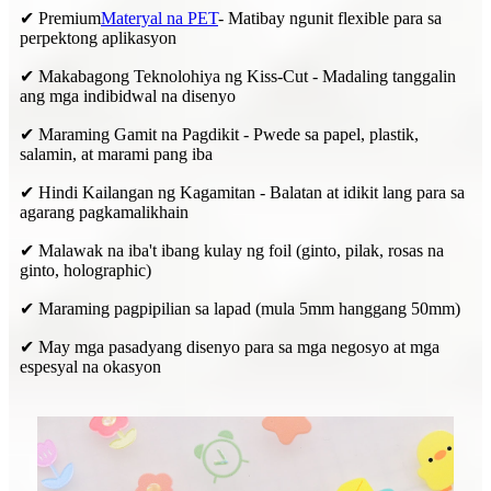
✔ Premium
Materyal na PET
- Matibay ngunit flexible para sa
perpektong aplikasyon
✔ Makabagong Teknolohiya ng Kiss-Cut - Madaling tanggalin
ang mga indibidwal na disenyo
✔ Maraming Gamit na Pagdikit - Pwede sa papel, plastik,
salamin, at marami pang iba
✔ Hindi Kailangan ng Kagamitan - Balatan at idikit lang para sa
agarang pagkamalikhain
✔ Malawak na iba't ibang kulay ng foil (ginto, pilak, rosas na
ginto, holographic)
✔ Maraming pagpipilian sa lapad (mula 5mm hanggang 50mm)
✔ May mga pasadyang disenyo para sa mga negosyo at mga
espesyal na okasyon