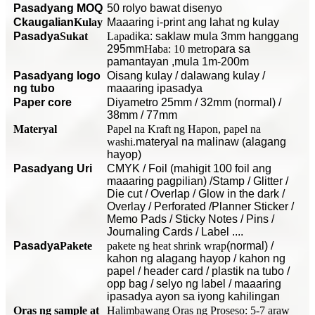
Pasadyang MOQ
50 rolyo bawat disenyo
C
kaugalian
Kulay
Maaaring i-print ang lahat ng kulay
Pasadya
Sukat
Lapad
ika: saklaw mula 3mm hanggang
295mm
Haba: 10 metro
para sa
pamantayan
,mula 1m-200m
Pasadyang logo
O
isang kulay / dalawang kulay /
ng tubo
maaaring ipasadya
P
aper core
Diyametro 25mm / 32mm (normal) /
38mm / 77mm
Materyal
Papel na Kraft ng Hapon, papel na
washi.
materyal na malinaw (alagang
hayop)
Pasadyang Uri
CMYK / Foil (mahigit 100 foil ang
maaaring pagpilian) /Stamp / Glitter /
Die cut / Overlap / Glow in the dark /
Overlay / Perforated /Planner Sticker /
Memo Pads / Sticky Notes / Pins /
Journaling Cards / Label ....
Pasadya
Pakete
pakete ng heat shrink wrap
(normal) /
kahon ng alagang hayop / kahon ng
papel / header card / plastik na tubo /
opp bag / selyo ng label / maaaring
ipasadya ayon sa iyong kahilingan
Oras ng sample at
Halimbawang Oras ng Proseso: 5-7 araw