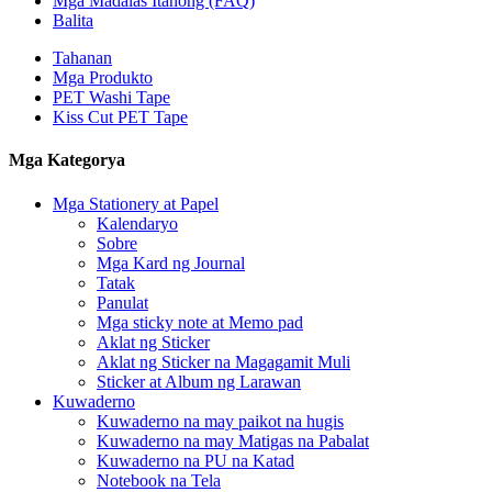
Mga Madalas Itanong (FAQ)
Balita
Tahanan
Mga Produkto
PET Washi Tape
Kiss Cut PET Tape
Mga Kategorya
Mga Stationery at Papel
Kalendaryo
Sobre
Mga Kard ng Journal
Tatak
Panulat
Mga sticky note at Memo pad
Aklat ng Sticker
Aklat ng Sticker na Magagamit Muli
Sticker at Album ng Larawan
Kuwaderno
Kuwaderno na may paikot na hugis
Kuwaderno na may Matigas na Pabalat
Kuwaderno na PU na Katad
Notebook na Tela