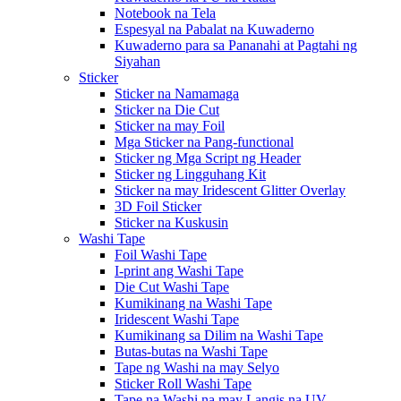
Notebook na Tela
Espesyal na Pabalat na Kuwaderno
Kuwaderno para sa Pananahi at Pagtahi ng
Siyahan
Sticker
Sticker na Namamaga
Sticker na Die Cut
Sticker na may Foil
Mga Sticker na Pang-functional
Sticker ng Mga Script ng Header
Sticker ng Lingguhang Kit
Sticker na may Iridescent Glitter Overlay
3D Foil Sticker
Sticker na Kuskusin
Washi Tape
Foil Washi Tape
I-print ang Washi Tape
Die Cut Washi Tape
Kumikinang na Washi Tape
Iridescent Washi Tape
Kumikinang sa Dilim na Washi Tape
Butas-butas na Washi Tape
Tape ng Washi na may Selyo
Sticker Roll Washi Tape
Tape na Washi na may Langis na UV