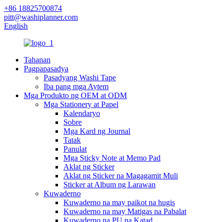
+86 18825700874
pitt@washiplanner.com
English
Tahanan
Pagpapasadya
Pasadyang Washi Tape
Iba pang mga Aytem
Mga Produkto ng OEM at ODM
Mga Stationery at Papel
Kalendaryo
Sobre
Mga Kard ng Journal
Tatak
Panulat
Mga Sticky Note at Memo Pad
Aklat ng Sticker
Aklat ng Sticker na Magagamit Muli
Sticker at Album ng Larawan
Kuwaderno
Kuwaderno na may paikot na hugis
Kuwaderno na may Matigas na Pabalat
Kuwaderno na PU na Katad