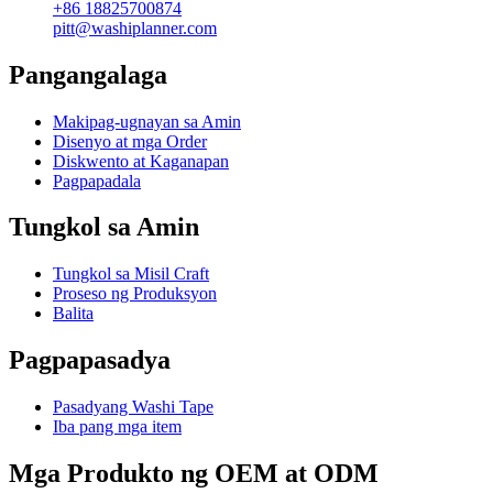
+86 18825700874
pitt@washiplanner.com
Pangangalaga
Makipag-ugnayan sa Amin
Disenyo at mga Order
Diskwento at Kaganapan
Pagpapadala
Tungkol sa Amin
Tungkol sa Misil Craft
Proseso ng Produksyon
Balita
Pagpapasadya
Pasadyang Washi Tape
Iba pang mga item
Mga Produkto ng OEM at ODM