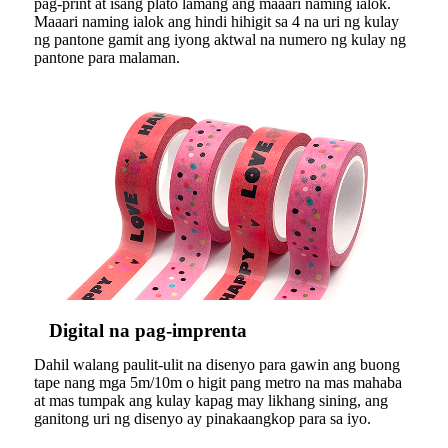
pag-print at isang plato lamang ang maaari naming ialok.
Maaari naming ialok ang hindi hihigit sa 4 na uri ng kulay
ng pantone gamit ang iyong aktwal na numero ng kulay ng
pantone para malaman.
Digital na pag-imprenta
Dahil walang paulit-ulit na disenyo para gawin ang buong
tape nang mga 5m/10m o higit pang metro na mas mahaba
at mas tumpak ang kulay kapag may likhang sining, ang
ganitong uri ng disenyo ay pinakaangkop para sa iyo.