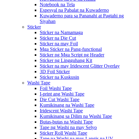
Notebook na Tela
Espesyal na Pabalat na Kuwaderno
Kuwaderno para sa Pananahi at Pagtahi ng
Siyahan
Sticker
Sticker na Namamaga
Sticker na Die Cut
Sticker na may Foil
Mga Sticker na Pang-functional
Sticker ng Mga Script ng Header
Sticker ng Lingguhang Kit
Sticker na may Iridescent Glitter Overlay
3D Foil Sticker
Sticker na Kuskusin
Washi Tape
Foil Washi Tape
I-print ang Washi Tape
Die Cut Washi Tape
Kumikinang na Washi Tape
Iridescent Washi Tape
Kumikinang sa Dilim na Washi Tape
Butas-butas na Washi Tape
Tape ng Washi na may Selyo
Sticker Roll Washi Tape
Tape na Washi na may Langis na UV