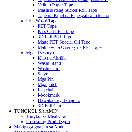
Vellum Paper Tape
Masusulatang Sticker Roll Tape
Tape na Papel na Espesyal sa Tekstura
PET Washi Tape
PET Tape
Kiss Cut PET Tape
3D Foil PET Tape
Matte PET Special Oil Tape
Malinaw na Overlay na PET Tape
Mga aksesorya
Klip na Akrilik
Washi Stand
Washi Card
Selyo
Mga Pin
Mga patch
Keychain
I-bookmark
Hawakan ng Telepono
3D Foil Card
TUNGKOL SA AMIN
Tungkol sa Misil Craft
Proseso ng Produksyon
Makipag-ugnayan sa Amin