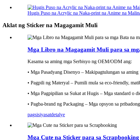
Hugis Puso na Acrylic na Naka-print na Anime na Malina
Aklat ng Sticker na Magagamit Muli
Mga Libro na Magagamit Muli para sa mga
Kasama sa aming mga Serbisyo ng OEM/ODM ang:
• Mga Pasadyang Disenyo – Makipagtulungan sa aming 
• Pagpili ng Materyal – Pumili mula sa eco-friendly, mat
• Mga Pagpipilian sa Sukat at Hugis – Mga standard o die
• Pagba-brand ng Packaging – Mga opsyon sa pribadong l
pagsisiyasat
detalye
Mga Cute na Sticker para sa Scrapbooking