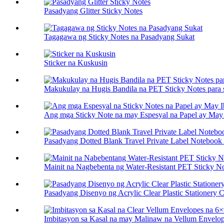
Pasadyang Glitter Sticky Notes
Tagagawa ng Sticky Notes na Pasadyang Sukat
Sticker na Kuskusin
Makukulay na Hugis Bandila na PET Sticky Notes para 
Ang mga Sticky Note na may Espesyal na Papel ay May I
Pasadyang Dotted Blank Travel Private Label Notebook P
Mainit na Nagbebenta ng Water-Resistant PET Sticky Not
Pasadyang Disenyo ng Acrylic Clear Plastic Stationery Ca
Imbitasyon sa Kasal na may Malinaw na Vellum Envelop