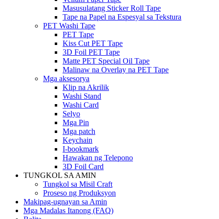
Masusulatang Sticker Roll Tape
Tape na Papel na Espesyal sa Tekstura
PET Washi Tape
PET Tape
Kiss Cut PET Tape
3D Foil PET Tape
Matte PET Special Oil Tape
Malinaw na Overlay na PET Tape
Mga aksesorya
Klip na Akrilik
Washi Stand
Washi Card
Selyo
Mga Pin
Mga patch
Keychain
I-bookmark
Hawakan ng Telepono
3D Foil Card
TUNGKOL SA AMIN
Tungkol sa Misil Craft
Proseso ng Produksyon
Makipag-ugnayan sa Amin
Mga Madalas Itanong (FAQ)