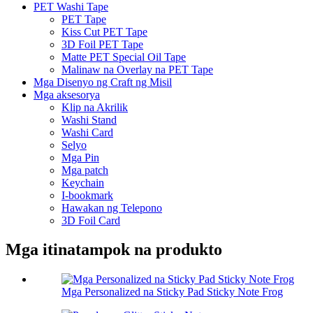
PET Washi Tape
PET Tape
Kiss Cut PET Tape
3D Foil PET Tape
Matte PET Special Oil Tape
Malinaw na Overlay na PET Tape
Mga Disenyo ng Craft ng Misil
Mga aksesorya
Klip na Akrilik
Washi Stand
Washi Card
Selyo
Mga Pin
Mga patch
Keychain
I-bookmark
Hawakan ng Telepono
3D Foil Card
Mga itinatampok na produkto
Mga Personalized na Sticky Pad Sticky Note Frog