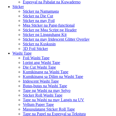
Espesyal na Pabalat na Kuwaderno
Sticker
Sticker na Namamaga
Sticker na Die Cut
Sticker na may Foil
Mga Sticker na Pang-functional
Sticker ng Mga Script ng Header
Sticker ng Lingguhang Kit
Sticker na may Iridescent Glitter Overlay
Sticker na Kuskusin
3D Foil Sticker
Washi Tape
Foil Washi Tape
I-print ang Washi Tape
Die Cut Washi Tape
Kumikinang na Washi Tape
Kumikinang sa Dilim na Washi Tape
Iridescent Washi Tape
Butas-butas na Washi Tape
Tape ng Washi na may Selyo
Sticker Roll Washi Tape
Tape na Washi na may Langis na UV
Vellum Paper Tape
Masusulatang Sticker Roll Tape
Tape na Papel na Espesyal sa Tekstura