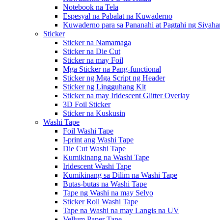
Notebook na Tela
Espesyal na Pabalat na Kuwaderno
Kuwaderno para sa Pananahi at Pagtahi ng Siyaha
Sticker
Sticker na Namamaga
Sticker na Die Cut
Sticker na may Foil
Mga Sticker na Pang-functional
Sticker ng Mga Script ng Header
Sticker ng Lingguhang Kit
Sticker na may Iridescent Glitter Overlay
3D Foil Sticker
Sticker na Kuskusin
Washi Tape
Foil Washi Tape
I-print ang Washi Tape
Die Cut Washi Tape
Kumikinang na Washi Tape
Iridescent Washi Tape
Kumikinang sa Dilim na Washi Tape
Butas-butas na Washi Tape
Tape ng Washi na may Selyo
Sticker Roll Washi Tape
Tape na Washi na may Langis na UV
Vellum Paper Tape