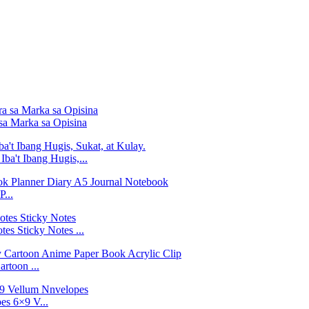
sa Marka sa Opisina
ba't Ibang Hugis,...
...
es Sticky Notes ...
rtoon ...
es 6×9 V...