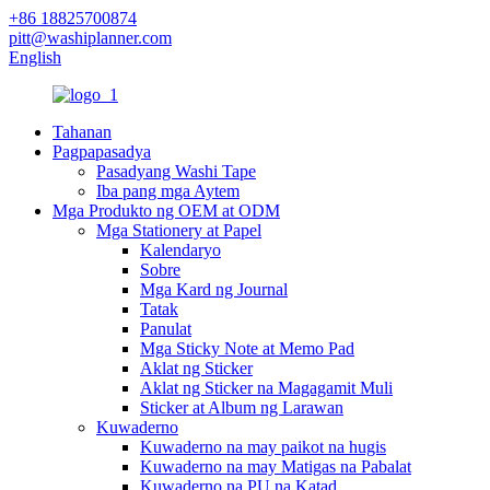
+86 18825700874
pitt@washiplanner.com
English
Tahanan
Pagpapasadya
Pasadyang Washi Tape
Iba pang mga Aytem
Mga Produkto ng OEM at ODM
Mga Stationery at Papel
Kalendaryo
Sobre
Mga Kard ng Journal
Tatak
Panulat
Mga Sticky Note at Memo Pad
Aklat ng Sticker
Aklat ng Sticker na Magagamit Muli
Sticker at Album ng Larawan
Kuwaderno
Kuwaderno na may paikot na hugis
Kuwaderno na may Matigas na Pabalat
Kuwaderno na PU na Katad