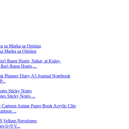
sa Marka sa Opisina
ba't Ibang Hugis,...
...
es Sticky Notes ...
rtoon ...
es 6×9 V...