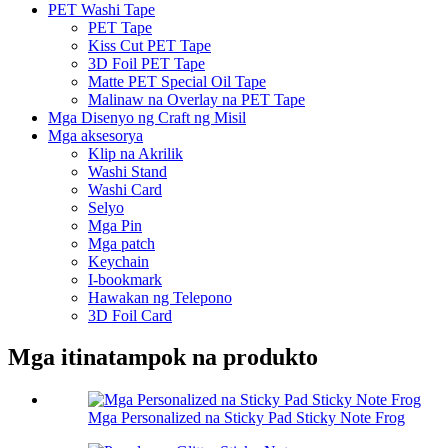
PET Washi Tape
PET Tape
Kiss Cut PET Tape
3D Foil PET Tape
Matte PET Special Oil Tape
Malinaw na Overlay na PET Tape
Mga Disenyo ng Craft ng Misil
Mga aksesorya
Klip na Akrilik
Washi Stand
Washi Card
Selyo
Mga Pin
Mga patch
Keychain
I-bookmark
Hawakan ng Telepono
3D Foil Card
Mga itinatampok na produkto
Mga Personalized na Sticky Pad Sticky Note Frog