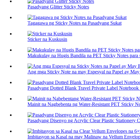
Pasadyang Glitter Sticky Notes
Tagagawa ng Sticky Notes na Pasadyang Sukat
Sticker na Kuskusin
Makukulay na Hugis Bandila na PET Sticky Notes para 
Ang mga Sticky Note na may Espesyal na Papel ay May I
Pasadyang Dotted Blank Travel Private Label Notebook P
Mainit na Nagbebenta ng Water-Resistant PET Sticky Not
Pasadyang Disenyo ng Acrylic Clear Plastic Stationery Ca
Imbitasyon sa Kasal na may Malinaw na Vellum Envelop