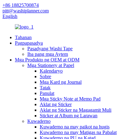
+86 18825700874
pitt@washiplanner.com
English
Tahanan
Pagpapasadya
Pasadyang Washi Tape
Iba pang mga Aytem
Mga Produkto ng OEM at ODM
Mga Stationery at Papel
Kalendaryo
Sobre
Mga Kard ng Journal
Tatak
Panulat
Mga Sticky Note at Memo Pad
Aklat ng Sticker
Aklat ng Sticker na Magagamit Muli
Sticker at Album ng Larawan
Kuwaderno
Kuwaderno na may paikot na hugis
Kuwaderno na may Matigas na Pabalat
Kuwaderno na PU na Katad