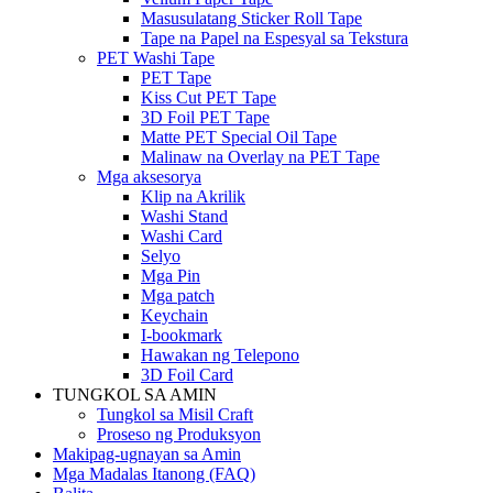
Masusulatang Sticker Roll Tape
Tape na Papel na Espesyal sa Tekstura
PET Washi Tape
PET Tape
Kiss Cut PET Tape
3D Foil PET Tape
Matte PET Special Oil Tape
Malinaw na Overlay na PET Tape
Mga aksesorya
Klip na Akrilik
Washi Stand
Washi Card
Selyo
Mga Pin
Mga patch
Keychain
I-bookmark
Hawakan ng Telepono
3D Foil Card
TUNGKOL SA AMIN
Tungkol sa Misil Craft
Proseso ng Produksyon
Makipag-ugnayan sa Amin
Mga Madalas Itanong (FAQ)