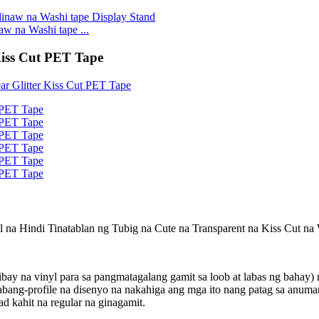
w na Washi tape ...
Kiss Cut PET Tape
ll na Hindi Tinatablan ng Tubig na Cute na Transparent na Kiss Cut na
matibay na vinyl para sa pangmatagalang gamit sa loob at labas ng baha
babang-profile na disenyo na nakahiga ang mga ito nang patag sa anum
d kahit na regular na ginagamit.