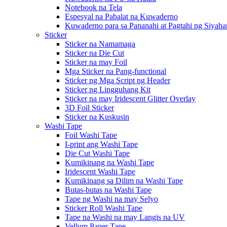
Notebook na Tela
Espesyal na Pabalat na Kuwaderno
Kuwaderno para sa Pananahi at Pagtahi ng Siyaha
Sticker
Sticker na Namamaga
Sticker na Die Cut
Sticker na may Foil
Mga Sticker na Pang-functional
Sticker ng Mga Script ng Header
Sticker ng Lingguhang Kit
Sticker na may Iridescent Glitter Overlay
3D Foil Sticker
Sticker na Kuskusin
Washi Tape
Foil Washi Tape
I-print ang Washi Tape
Die Cut Washi Tape
Kumikinang na Washi Tape
Iridescent Washi Tape
Kumikinang sa Dilim na Washi Tape
Butas-butas na Washi Tape
Tape ng Washi na may Selyo
Sticker Roll Washi Tape
Tape na Washi na may Langis na UV
Vellum Paper Tape