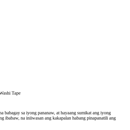
 Washi Tape
y) na babagay sa iyong pananaw, at hayaang sumikat ang iyong
ang ibabaw, na iniiwasan ang kakapalan habang pinapanatili ang