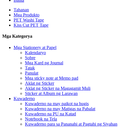
Balita
Tahanan
Mga Produkto
PET Washi Tape
Kiss Cut PET Tape
Mga Kategorya
Mga Stationery at Papel
Kalendaryo
Sobre
Mga Kard ng Journal
Tatak
Panulat
Mga sticky note at Memo pad
Aklat ng Sticker
Aklat ng Sticker na Magagamit Muli
Sticker at Album ng Larawan
Kuwaderno
Kuwaderno na may paikot na hugis
Kuwaderno na may Matigas na Pabalat
Kuwaderno na PU na Katad
Notebook na Tela
Kuwaderno para sa Pananahi at Pagtahi ng Siyahan