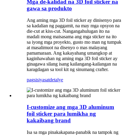
Mga de-kalidad na 3D foil sticker na
gawa sa produkto
Ang aming mga 3D foil sticker ay dinisenyo para
sa kadalian ng paggamit, na may mga opsyon na
die-cut at kiss-cut. Nangangahulugan ito na
madali mong maisasama ang mga sticker na ito
sa iyong mga proyekto, gusto mo man ng tumpak
at masalimuot na disenyo o mas malayang
pamamaraan. Ang kakayahang umangkop at
kaginhawahan ng aming mga 3D foil sticker ay
ginagawa silang isang kailangang-kailangan na
karagdagan sa tool kit ng sinumang crafter.
pagsisiyasat
detalye
I-customize ang mga 3D aluminum
foil sticker para lumikha ng
kakaibang brand
Isa sa mga pinakakapana-panabik na tampok ng