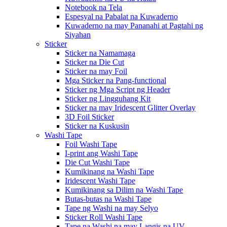
Notebook na Tela
Espesyal na Pabalat na Kuwaderno
Kuwaderno na may Pananahi at Pagtahi ng
Siyahan
Sticker
Sticker na Namamaga
Sticker na Die Cut
Sticker na may Foil
Mga Sticker na Pang-functional
Sticker ng Mga Script ng Header
Sticker ng Lingguhang Kit
Sticker na may Iridescent Glitter Overlay
3D Foil Sticker
Sticker na Kuskusin
Washi Tape
Foil Washi Tape
I-print ang Washi Tape
Die Cut Washi Tape
Kumikinang na Washi Tape
Iridescent Washi Tape
Kumikinang sa Dilim na Washi Tape
Butas-butas na Washi Tape
Tape ng Washi na may Selyo
Sticker Roll Washi Tape
Tape na Washi na may Langis na UV