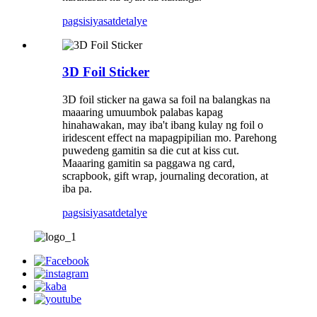
pagsisiyasat
detalye
3D Foil Sticker
3D foil sticker na gawa sa foil na balangkas na
maaaring umuumbok palabas kapag
hinahawakan, may iba't ibang kulay ng foil o
iridescent effect na mapagpipilian mo. Parehong
puwedeng gamitin sa die cut at kiss cut.
Maaaring gamitin sa paggawa ng card,
scrapbook, gift wrap, journaling decoration, at
iba pa.
pagsisiyasat
detalye