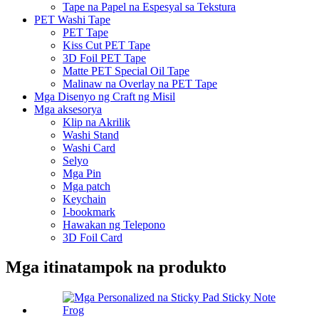
Tape na Papel na Espesyal sa Tekstura
PET Washi Tape
PET Tape
Kiss Cut PET Tape
3D Foil PET Tape
Matte PET Special Oil Tape
Malinaw na Overlay na PET Tape
Mga Disenyo ng Craft ng Misil
Mga aksesorya
Klip na Akrilik
Washi Stand
Washi Card
Selyo
Mga Pin
Mga patch
Keychain
I-bookmark
Hawakan ng Telepono
3D Foil Card
Mga itinatampok na produkto