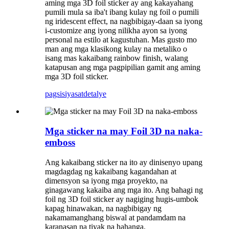
aming mga 3D foil sticker ay ang kakayahang
pumili mula sa iba't ibang kulay ng foil o pumili
ng iridescent effect, na nagbibigay-daan sa iyong
i-customize ang iyong nilikha ayon sa iyong
personal na estilo at kagustuhan. Mas gusto mo
man ang mga klasikong kulay na metaliko o
isang mas kakaibang rainbow finish, walang
katapusan ang mga pagpipilian gamit ang aming
mga 3D foil sticker.
pagsisiyasat
detalye
Mga sticker na may Foil 3D na naka-
emboss
Ang kakaibang sticker na ito ay dinisenyo upang
magdagdag ng kakaibang kagandahan at
dimensyon sa iyong mga proyekto, na
ginagawang kakaiba ang mga ito. Ang bahagi ng
foil ng 3D foil sticker ay nagiging hugis-umbok
kapag hinawakan, na nagbibigay ng
nakamamanghang biswal at pandamdam na
karanasan na tiyak na hahanga.