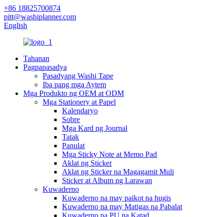
+86 18825700874
pitt@washiplanner.com
English
Tahanan
Pagpapasadya
Pasadyang Washi Tape
Iba pang mga Aytem
Mga Produkto ng OEM at ODM
Mga Stationery at Papel
Kalendaryo
Sobre
Mga Kard ng Journal
Tatak
Panulat
Mga Sticky Note at Memo Pad
Aklat ng Sticker
Aklat ng Sticker na Magagamit Muli
Sticker at Album ng Larawan
Kuwaderno
Kuwaderno na may paikot na hugis
Kuwaderno na may Matigas na Pabalat
Kuwaderno na PU na Katad