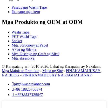
Pasadyang Washi Tape
Iba pang mga item
Mga Produkto ng OEM at ODM
Washi Tape
PET Washi Tape
Sticker
Mga Stationery at Papel
Aklat ng Sticker
Mga Disenyo ng Craft ng Misil
Mga aksesorya
© Karapatang-ari - 2010-2026: Lahat ng Karapatan ay Nakalaan.
Mga Mainit na Produkto
-
Mapa ng Site
-
PINAKAMAHUSAY
NA BLOG
-
PINAKAMAHUSAY NA PAGHAHANAP

pitt@washiplanner.com

+86 18825700874

+8613537320647