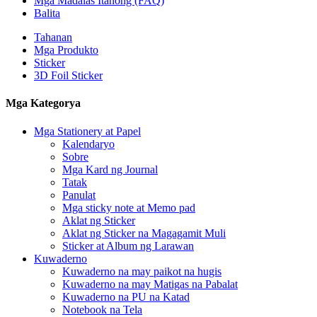
Mga Madalas Itanong (FAQ)
Balita
Tahanan
Mga Produkto
Sticker
3D Foil Sticker
Mga Kategorya
Mga Stationery at Papel
Kalendaryo
Sobre
Mga Kard ng Journal
Tatak
Panulat
Mga sticky note at Memo pad
Aklat ng Sticker
Aklat ng Sticker na Magagamit Muli
Sticker at Album ng Larawan
Kuwaderno
Kuwaderno na may paikot na hugis
Kuwaderno na may Matigas na Pabalat
Kuwaderno na PU na Katad
Notebook na Tela