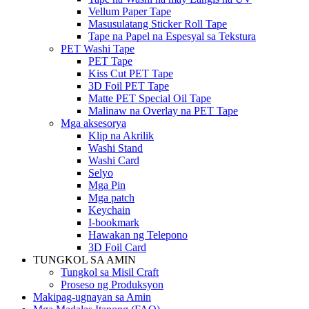
Vellum Paper Tape
Masusulatang Sticker Roll Tape
Tape na Papel na Espesyal sa Tekstura
PET Washi Tape
PET Tape
Kiss Cut PET Tape
3D Foil PET Tape
Matte PET Special Oil Tape
Malinaw na Overlay na PET Tape
Mga aksesorya
Klip na Akrilik
Washi Stand
Washi Card
Selyo
Mga Pin
Mga patch
Keychain
I-bookmark
Hawakan ng Telepono
3D Foil Card
TUNGKOL SA AMIN
Tungkol sa Misil Craft
Proseso ng Produksyon
Makipag-ugnayan sa Amin