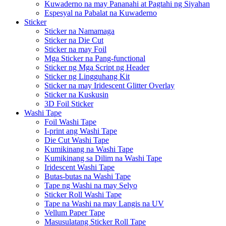
Kuwaderno na may Pananahi at Pagtahi ng Siyahan
Espesyal na Pabalat na Kuwaderno
Sticker
Sticker na Namamaga
Sticker na Die Cut
Sticker na may Foil
Mga Sticker na Pang-functional
Sticker ng Mga Script ng Header
Sticker ng Lingguhang Kit
Sticker na may Iridescent Glitter Overlay
Sticker na Kuskusin
3D Foil Sticker
Washi Tape
Foil Washi Tape
I-print ang Washi Tape
Die Cut Washi Tape
Kumikinang na Washi Tape
Kumikinang sa Dilim na Washi Tape
Iridescent Washi Tape
Butas-butas na Washi Tape
Tape ng Washi na may Selyo
Sticker Roll Washi Tape
Tape na Washi na may Langis na UV
Vellum Paper Tape
Masusulatang Sticker Roll Tape