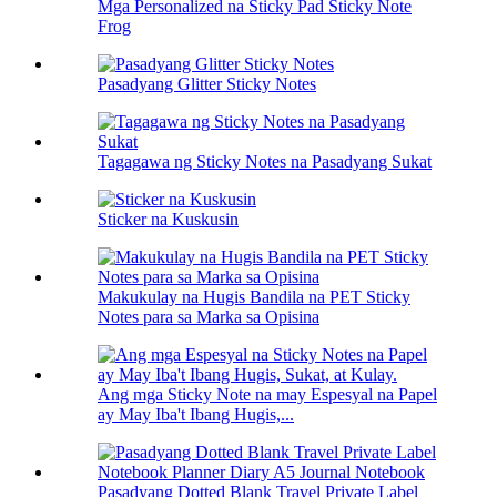
Mga Personalized na Sticky Pad Sticky Note
Frog
Pasadyang Glitter Sticky Notes
Tagagawa ng Sticky Notes na Pasadyang Sukat
Sticker na Kuskusin
Makukulay na Hugis Bandila na PET Sticky
Notes para sa Marka sa Opisina
Ang mga Sticky Note na may Espesyal na Papel
ay May Iba't Ibang Hugis,...
Pasadyang Dotted Blank Travel Private Label