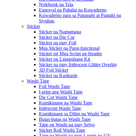
Notebook na Tela
Espesyal na Pabalat na Kuwaderno
Kuwaderno para sa Pananahi at Pagtahi ng
Siyahan
Sticker
Sticker na Namamaga
Sticker na Die Cut
Sticker na may Foil
Mga Sticker na Pang-functional
Sticker ng Mga Script ng Header
Sticker ng Lingguhang Kit
Sticker na may Iridescent Glitter Overlay
3D Foil Sticker
Sticker na Kuskusin
Washi Tape
Foil Washi Tape
I-print ang Washi Tape
Die Cut Washi Tape
Kumikinang na Washi Tape
Iridescent Washi Tape
Kumikinang sa Dilim na Washi Tape
Butas-butas na Washi Tape
Tape ng Washi na may Selyo
Sticker Roll Washi Tape
Tape na Washi na may Langis na UV