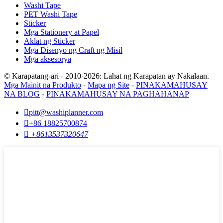
Washi Tape
PET Washi Tape
Sticker
Mga Stationery at Papel
Aklat ng Sticker
Mga Disenyo ng Craft ng Misil
Mga aksesorya
© Karapatang-ari - 2010-2026: Lahat ng Karapatan ay Nakalaan.
Mga Mainit na Produkto
-
Mapa ng Site
-
PINAKAMAHUSAY
NA BLOG
-
PINAKAMAHUSAY NA PAGHAHANAP

pitt@washiplanner.com

+86 18825700874

+8613537320647