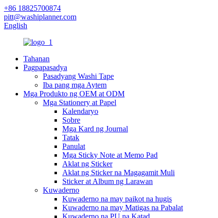
+86 18825700874
pitt@washiplanner.com
English
Tahanan
Pagpapasadya
Pasadyang Washi Tape
Iba pang mga Aytem
Mga Produkto ng OEM at ODM
Mga Stationery at Papel
Kalendaryo
Sobre
Mga Kard ng Journal
Tatak
Panulat
Mga Sticky Note at Memo Pad
Aklat ng Sticker
Aklat ng Sticker na Magagamit Muli
Sticker at Album ng Larawan
Kuwaderno
Kuwaderno na may paikot na hugis
Kuwaderno na may Matigas na Pabalat
Kuwaderno na PU na Katad