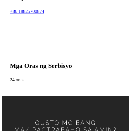
+86 18825700874
Mga Oras ng Serbisyo
24 oras
GUSTO MO BANG
MAKIPAGTRABAHO SA AMIN?