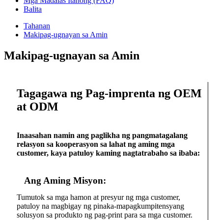
Mga Madalas Itanong (FAQ)
Balita
Tahanan
Makipag-ugnayan sa Amin
Makipag-ugnayan sa Amin
Tagagawa ng Pag-imprenta ng OEM
at ODM
Inaasahan namin ang paglikha ng pangmatagalang
relasyon sa kooperasyon sa lahat ng aming mga
customer, kaya patuloy kaming nagtatrabaho sa ibaba:
Ang Aming Misyon:
Tumutok sa mga hamon at presyur ng mga customer,
patuloy na magbigay ng pinaka-mapagkumpitensyang
solusyon sa produkto ng pag-print para sa mga customer.