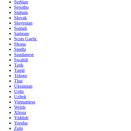
Serbian
Sesotho
Sinhala
Slovak
Slovenian
Somali
Samoan
Scots Gaelic
Shona
Sindhi
Sundanese
Swahili
Tajik
Tamil
Telugu
Thai
Ukrainian
Urdu
Uzbek
Vietnamese
Welsh
Xhosa
Yiddish
Yoruba
Zulu