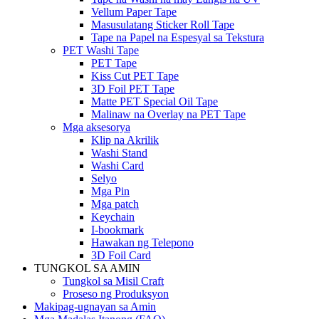
Vellum Paper Tape
Masusulatang Sticker Roll Tape
Tape na Papel na Espesyal sa Tekstura
PET Washi Tape
PET Tape
Kiss Cut PET Tape
3D Foil PET Tape
Matte PET Special Oil Tape
Malinaw na Overlay na PET Tape
Mga aksesorya
Klip na Akrilik
Washi Stand
Washi Card
Selyo
Mga Pin
Mga patch
Keychain
I-bookmark
Hawakan ng Telepono
3D Foil Card
TUNGKOL SA AMIN
Tungkol sa Misil Craft
Proseso ng Produksyon
Makipag-ugnayan sa Amin