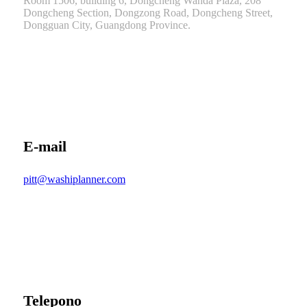
Room 1506, building 6, Dongcheng Wanda Plaza, 208
Dongcheng Section, Dongzong Road, Dongcheng Street,
Dongguan City, Guangdong Province.
E-mail
pitt@washiplanner.com
Telepono