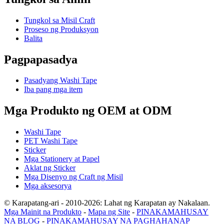
Tungkol sa Misil Craft
Proseso ng Produksyon
Balita
Pagpapasadya
Pasadyang Washi Tape
Iba pang mga item
Mga Produkto ng OEM at ODM
Washi Tape
PET Washi Tape
Sticker
Mga Stationery at Papel
Aklat ng Sticker
Mga Disenyo ng Craft ng Misil
Mga aksesorya
© Karapatang-ari - 2010-2026: Lahat ng Karapatan ay Nakalaan.
Mga Mainit na Produkto
-
Mapa ng Site
-
PINAKAMAHUSAY
NA BLOG
-
PINAKAMAHUSAY NA PAGHAHANAP