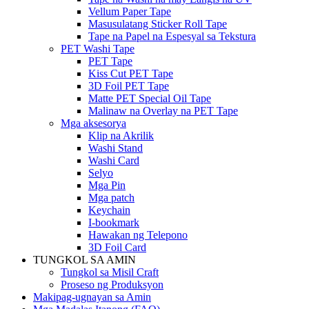
Vellum Paper Tape
Masusulatang Sticker Roll Tape
Tape na Papel na Espesyal sa Tekstura
PET Washi Tape
PET Tape
Kiss Cut PET Tape
3D Foil PET Tape
Matte PET Special Oil Tape
Malinaw na Overlay na PET Tape
Mga aksesorya
Klip na Akrilik
Washi Stand
Washi Card
Selyo
Mga Pin
Mga patch
Keychain
I-bookmark
Hawakan ng Telepono
3D Foil Card
TUNGKOL SA AMIN
Tungkol sa Misil Craft
Proseso ng Produksyon
Makipag-ugnayan sa Amin