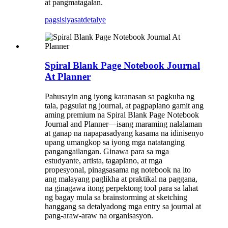
at pangmatagalan.
pagsisiyasat
detalye
Spiral Blank Page Notebook Journal
At Planner
Pahusayin ang iyong karanasan sa pagkuha ng
tala, pagsulat ng journal, at pagpaplano gamit ang
aming premium na Spiral Blank Page Notebook
Journal and Planner—isang maraming nalalaman
at ganap na napapasadyang kasama na idinisenyo
upang umangkop sa iyong mga natatanging
pangangailangan. Ginawa para sa mga
estudyante, artista, tagaplano, at mga
propesyonal, pinagsasama ng notebook na ito
ang malayang paglikha at praktikal na paggana,
na ginagawa itong perpektong tool para sa lahat
ng bagay mula sa brainstorming at sketching
hanggang sa detalyadong mga entry sa journal at
pang-araw-araw na organisasyon.