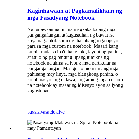
Kaginhawaan at Pagkamalikhain ng
mga Pasadyang Notebook
Nauunawaan namin na magkakaiba ang mga
pangangailangan at kagustuhan ng bawat isa,
kaya nag-aalok kami ng iba't ibang mga opsyon
para sa mga custom na notebook. Maaari kang
pumili mula sa iba't ibang laki, layout ng pahina,
at istilo ng pag-binding upang lumikha ng
notebook na akma sa iyong mga partikular na
pangangailangan. Mas gusto mo man ang mga
pahinang may linya, mga blangkong pahina, o
kombinasyon ng dalawa, ang aming mga custom
na notebook ay maaaring idisenyo ayon sa iyong
kagustuhan.
pagsisiyasat
detalye