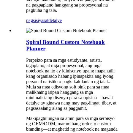
na pagpaplano hanggang sa propesyonal na
pagkuha ng tala.
pagsisiyasat
detalye
Spiral Bound Custom Notebook
Planner
Perpekto para sa mga estudyante, artista,
tagaplano, at mga propesyonal, ang mga
notebook na ito ay idinisenyo upang mapanatili
kang organisado habang ipinapakita ang iyong
personal na istilo o pagkakakilanlan ng tatak.
Mula sa mga edisyong soft pink para sa mga
malikhaing isipan hanggang sa mga
minimalistang disenyo para sa opisina—bawat
detalye ay ginawa nang may pag-iingat, tibay, at
pagsasaalang-alang sa paggamit.
Makipagtulungan sa amin para sa mga serbisyo
ng OEM/ODM, maramihang order, o custom
branding—at maghatid ng notebook na maganda