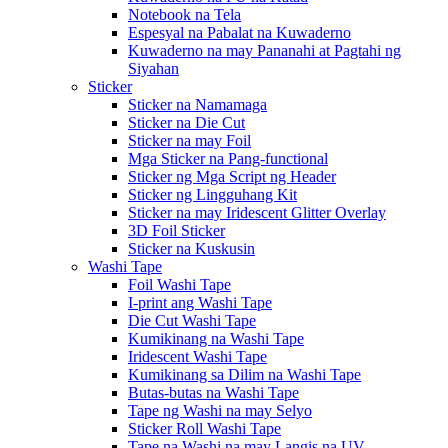
Notebook na Tela
Espesyal na Pabalat na Kuwaderno
Kuwaderno na may Pananahi at Pagtahi ng
Siyahan
Sticker
Sticker na Namamaga
Sticker na Die Cut
Sticker na may Foil
Mga Sticker na Pang-functional
Sticker ng Mga Script ng Header
Sticker ng Lingguhang Kit
Sticker na may Iridescent Glitter Overlay
3D Foil Sticker
Sticker na Kuskusin
Washi Tape
Foil Washi Tape
I-print ang Washi Tape
Die Cut Washi Tape
Kumikinang na Washi Tape
Iridescent Washi Tape
Kumikinang sa Dilim na Washi Tape
Butas-butas na Washi Tape
Tape ng Washi na may Selyo
Sticker Roll Washi Tape
Tape na Washi na may Langis na UV