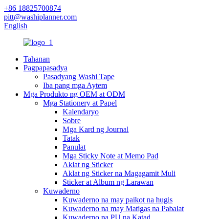
+86 18825700874
pitt@washiplanner.com
English
Tahanan
Pagpapasadya
Pasadyang Washi Tape
Iba pang mga Aytem
Mga Produkto ng OEM at ODM
Mga Stationery at Papel
Kalendaryo
Sobre
Mga Kard ng Journal
Tatak
Panulat
Mga Sticky Note at Memo Pad
Aklat ng Sticker
Aklat ng Sticker na Magagamit Muli
Sticker at Album ng Larawan
Kuwaderno
Kuwaderno na may paikot na hugis
Kuwaderno na may Matigas na Pabalat
Kuwaderno na PU na Katad