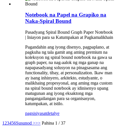
Notebook na Papel na Grapiko na
Naka-Spiral Bound
Pasadyang Spiral Bound Graph Paper Notebook
| Iniayon para sa Katumpakan at Pagkamalikhain
Pagandahin ang iyong disenyo, pagpaplano, at
pagkuha ng tala gamit ang aming premium na
koleksyon ng spiral bound notebook na gawa sa
graph paper, na nag-aalok ng mga ganap na
napapasadyang solusyon na pinagsasama ang
functionality, tibay, at personalization. Ikaw man
ay isang inhinyero, arkitekto, estudyante, o
malikhaing propesyonal, ang aming mga custom
na spiral bound notebook ay idinisenyo upang
matugunan ang iyong eksaktong mga
pangangailangan para sa organisasyon,
katumpakan, at istilo.
pagsisiyasat
detalye
1
2
3
4
5
6
Susunod >
>>
Pahina 1 / 37