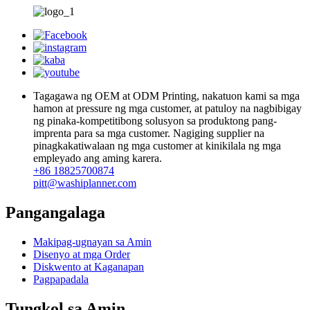
Tagagawa ng OEM at ODM Printing, nakatuon kami sa mga
hamon at pressure ng mga customer, at patuloy na nagbibigay
ng pinaka-kompetitibong solusyon sa produktong pang-
imprenta para sa mga customer. Nagiging supplier na
pinagkakatiwalaan ng mga customer at kinikilala ng mga
empleyado ang aming karera.
+86 18825700874
pitt@washiplanner.com
Pangangalaga
Makipag-ugnayan sa Amin
Disenyo at mga Order
Diskwento at Kaganapan
Pagpapadala
Tungkol sa Amin