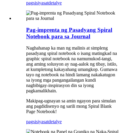
pagsisiyasat
detalye
Pag-imprenta ng Pasadyang Spiral
Notebook para sa Journal
Naghahanap ka man ng malinis at simpleng
pasadyang spiral notebook o isang matingkad na
graphic spiral notebook na namumukod-tangi,
ang aming solusyon ay nag-aalok ng tibay, istilo,
at kumpletong kakayahang umangkop. Gumawa
tayo ng notebook na hindi lamang nakakatugon
sa iyong mga pangangailangan kundi
nagbibigay-inspirasyon din sa iyong
pagkamalikhain.
Makipag-ugnayan sa amin ngayon para simulan
ang pagdidisenyo ng sarili mong Spiral Blank
Page Notebook!
pagsisiyasat
detalye