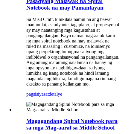
Pasadyang Malawak na Spiral
Notebook na may Pamantayan
Sa Misil Craft, kinikilala namin na ang bawat
manunulat, estudyante, tagaplano, at propesyonal
ay may natatanging mga kagustuhan at
pangangailangan. Kaya naman nag-aalok kami
ng mga spiral notebook na may malawak na
ruled na maaaring i-customize, na idinisenyo
upang perpektong tumugma sa iyong mga
indibidwal o organisasyonal na pangangailangan.
Ang aming maraming nalalaman na hanay ng
mga opsyon ay nagbibigay-daan sa iyong
lumikha ng isang notebook na hindi lamang
maganda ang hitsura, kundi gumagana rin nang
eksakto sa paraang kailangan mo.
pagsisiyasat
detalye
Magagandang Spiral Notebook para
sa mga Mag-aaral sa Middle School