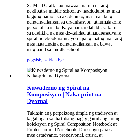
Sa Misil Craft, nauunawaan namin na ang
paglipat sa middle school ay nagdudulot ng mga
bagong hamon sa akademiko, mas malaking
pangangailangan sa organisasyon, at lumalagong
personal na istilo. Kaya naman dalubhasa kami
sa paglikha ng mga de-kalidad at napapasadyang
spiral notebook na iniayon upang matugunan ang
mga natatanging pangangailangan ng bawat
mag-aaral sa middle school.
pagsisiyasat
detalye
Kuwaderno ng Spiral na
Komposisyon | Naka-print na
Dyornal
Tuklasin ang perpektong timpla ng tradisyon at
kagalingan sa iba't ibang bagay gamit ang aming
koleksyon ng Spiral Composition Notebook at
Printed Journal Notebook. Dinisenyo para sa
mga estudyante, propesyonal, artista, at