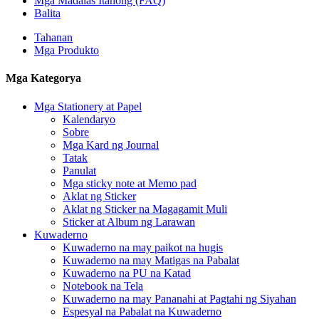
Mga Madalas Itanong (FAQ)
Balita
Tahanan
Mga Produkto
Mga Kategorya
Mga Stationery at Papel
Kalendaryo
Sobre
Mga Kard ng Journal
Tatak
Panulat
Mga sticky note at Memo pad
Aklat ng Sticker
Aklat ng Sticker na Magagamit Muli
Sticker at Album ng Larawan
Kuwaderno
Kuwaderno na may paikot na hugis
Kuwaderno na may Matigas na Pabalat
Kuwaderno na PU na Katad
Notebook na Tela
Kuwaderno na may Pananahi at Pagtahi ng Siyahan
Espesyal na Pabalat na Kuwaderno