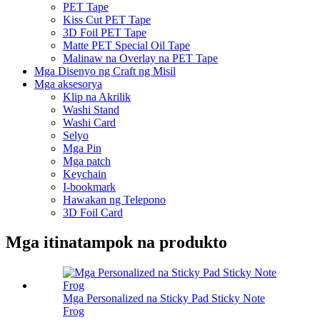
PET Tape
Kiss Cut PET Tape
3D Foil PET Tape
Matte PET Special Oil Tape
Malinaw na Overlay na PET Tape
Mga Disenyo ng Craft ng Misil
Mga aksesorya
Klip na Akrilik
Washi Stand
Washi Card
Selyo
Mga Pin
Mga patch
Keychain
I-bookmark
Hawakan ng Telepono
3D Foil Card
Mga itinatampok na produkto
Mga Personalized na Sticky Pad Sticky Note
Frog