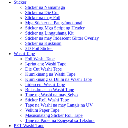
Sticker
Sticker na Namamaga
Sticker na Die Cut
Sticker na may Foil
Mga Sticker na Pang-functional
Sticker ng Mga Script ng Header
Sticker ng Lingguhang Kit
Sticker na may Iridescent Glitter Overlay
Sticker na Kuskusin
3D Foil Sticker
Washi Tape
Foil Washi Tape
I-print ang Washi Tape
Die Cut Washi Tape
Kumikinang na Washi Tape
Kumikinang sa Dilim na Washi Tape
Iridescent Washi Tape
Butas-butas na Washi Tape
Tape ng Washi na may Selyo
Sticker Roll Washi Tape
Tape na Washi na may Langis na UV
Vellum Paper Tape
Masusulatang Sticker Roll Tape
Tape na Papel na Espesyal sa Tekstura
PET Washi Tape