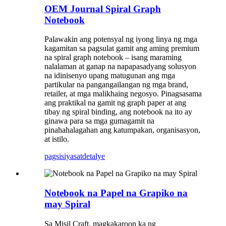
OEM Journal Spiral Graph
Notebook
Palawakin ang potensyal ng iyong linya ng mga
kagamitan sa pagsulat gamit ang aming premium
na spiral graph notebook – isang maraming
nalalaman at ganap na napapasadyang solusyon
na idinisenyo upang matugunan ang mga
partikular na pangangailangan ng mga brand,
retailer, at mga malikhaing negosyo. Pinagsasama
ang praktikal na gamit ng graph paper at ang
tibay ng spiral binding, ang notebook na ito ay
ginawa para sa mga gumagamit na
pinahahalagahan ang katumpakan, organisasyon,
at istilo.
pagsisiyasat
detalye
Notebook na Papel na Grapiko na
may Spiral
Sa Misil Craft, magkakaroon ka ng