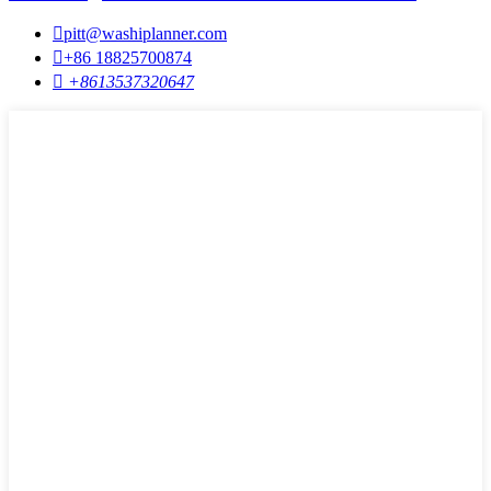

pitt@washiplanner.com

+86 18825700874

+8613537320647