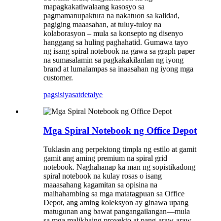
mapagkakatiwalaang kasosyo sa
pagmamanupaktura na nakatuon sa kalidad,
pagiging maaasahan, at tuluy-tuloy na
kolaborasyon – mula sa konsepto ng disenyo
hanggang sa huling paghahatid. Gumawa tayo
ng isang spiral notebook na gawa sa graph paper
na sumasalamin sa pagkakakilanlan ng iyong
brand at lumalampas sa inaasahan ng iyong mga
customer.
pagsisiyasat
detalye
Mga Spiral Notebook ng Office Depot
Tuklasin ang perpektong timpla ng estilo at gamit
gamit ang aming premium na spiral grid
notebook. Naghahanap ka man ng sopistikadong
spiral notebook na kulay rosas o isang
maaasahang kagamitan sa opisina na
maihahambing sa mga matatagpuan sa Office
Depot, ang aming koleksyon ay ginawa upang
matugunan ang bawat pangangailangan—mula
sa mga malikhaing proyekto at pang-araw-araw