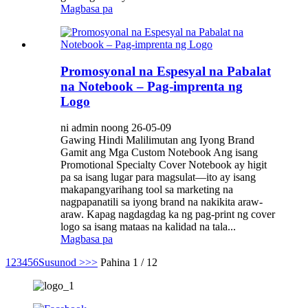
Magbasa pa
Promosyonal na Espesyal na Pabalat
na Notebook – Pag-imprenta ng
Logo
ni admin noong 26-05-09
Gawing Hindi Malilimutan ang Iyong Brand
Gamit ang Mga Custom Notebook Ang isang
Promotional Specialty Cover Notebook ay higit
pa sa isang lugar para magsulat—ito ay isang
makapangyarihang tool sa marketing na
nagpapanatili sa iyong brand na nakikita araw-
araw. Kapag nagdagdag ka ng pag-print ng cover
logo sa isang mataas na kalidad na tala...
Magbasa pa
1
2
3
4
5
6
Susunod >
>>
Pahina 1 / 12