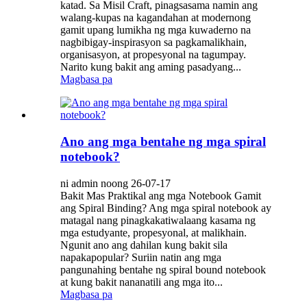
katad. Sa Misil Craft, pinagsasama namin ang
walang-kupas na kagandahan at modernong
gamit upang lumikha ng mga kuwaderno na
nagbibigay-inspirasyon sa pagkamalikhain,
organisasyon, at propesyonal na tagumpay.
Narito kung bakit ang aming pasadyang...
Magbasa pa
Ano ang mga bentahe ng mga spiral
notebook?
ni admin noong 26-07-17
Bakit Mas Praktikal ang mga Notebook Gamit
ang Spiral Binding? Ang mga spiral notebook ay
matagal nang pinagkakatiwalaang kasama ng
mga estudyante, propesyonal, at malikhain.
Ngunit ano ang dahilan kung bakit sila
napakapopular? Suriin natin ang mga
pangunahing bentahe ng spiral bound notebook
at kung bakit nananatili ang mga ito...
Magbasa pa