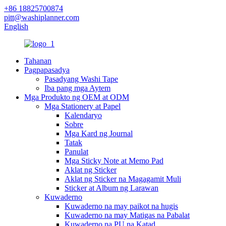
+86 18825700874
pitt@washiplanner.com
English
Tahanan
Pagpapasadya
Pasadyang Washi Tape
Iba pang mga Aytem
Mga Produkto ng OEM at ODM
Mga Stationery at Papel
Kalendaryo
Sobre
Mga Kard ng Journal
Tatak
Panulat
Mga Sticky Note at Memo Pad
Aklat ng Sticker
Aklat ng Sticker na Magagamit Muli
Sticker at Album ng Larawan
Kuwaderno
Kuwaderno na may paikot na hugis
Kuwaderno na may Matigas na Pabalat
Kuwaderno na PU na Katad