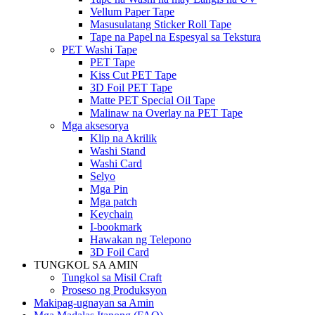
Vellum Paper Tape
Masusulatang Sticker Roll Tape
Tape na Papel na Espesyal sa Tekstura
PET Washi Tape
PET Tape
Kiss Cut PET Tape
3D Foil PET Tape
Matte PET Special Oil Tape
Malinaw na Overlay na PET Tape
Mga aksesorya
Klip na Akrilik
Washi Stand
Washi Card
Selyo
Mga Pin
Mga patch
Keychain
I-bookmark
Hawakan ng Telepono
3D Foil Card
TUNGKOL SA AMIN
Tungkol sa Misil Craft
Proseso ng Produksyon
Makipag-ugnayan sa Amin