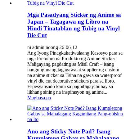
Mga Pasadyang Sticker ng Anime sa
Japan – Tagagawa ng Libro na
Hindi Tinatablan ng Tubig na Vinyl
Die Cut
ni admin noong 26-06-12
Ang Iyong Pinagkakatiwalaang Kasosyo para sa
mga Premium na Produkto ng Anime Sticker
Maligayang pagdating sa Misil Craft – isang
nangungunang tagagawa at supplier ng custom
na anime sticker sa Tsina na gawa sa waterproof
vinyl die cut decorative stickers para sa libro.
Espesyalisado kami sa pagbibigay-buhay sa
likhang sining na inspirasyon ng anime...
Magbasa pa
Ano ang Sticky Note Pad? Isang
Kumpletong Gabay sa Mahalagang