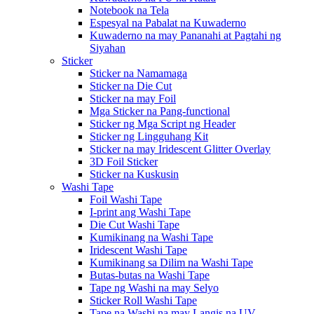
Notebook na Tela
Espesyal na Pabalat na Kuwaderno
Kuwaderno na may Pananahi at Pagtahi ng
Siyahan
Sticker
Sticker na Namamaga
Sticker na Die Cut
Sticker na may Foil
Mga Sticker na Pang-functional
Sticker ng Mga Script ng Header
Sticker ng Lingguhang Kit
Sticker na may Iridescent Glitter Overlay
3D Foil Sticker
Sticker na Kuskusin
Washi Tape
Foil Washi Tape
I-print ang Washi Tape
Die Cut Washi Tape
Kumikinang na Washi Tape
Iridescent Washi Tape
Kumikinang sa Dilim na Washi Tape
Butas-butas na Washi Tape
Tape ng Washi na may Selyo
Sticker Roll Washi Tape
Tape na Washi na may Langis na UV