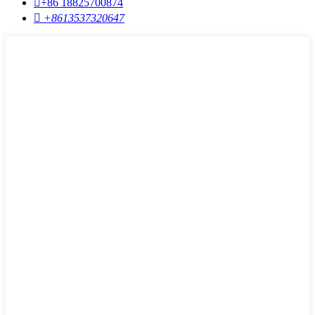

+86 18825700874

+8613537320647