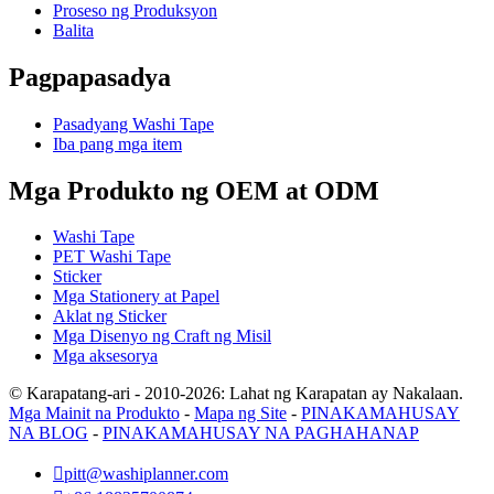
Proseso ng Produksyon
Balita
Pagpapasadya
Pasadyang Washi Tape
Iba pang mga item
Mga Produkto ng OEM at ODM
Washi Tape
PET Washi Tape
Sticker
Mga Stationery at Papel
Aklat ng Sticker
Mga Disenyo ng Craft ng Misil
Mga aksesorya
© Karapatang-ari - 2010-2026: Lahat ng Karapatan ay Nakalaan.
Mga Mainit na Produkto
-
Mapa ng Site
-
PINAKAMAHUSAY
NA BLOG
-
PINAKAMAHUSAY NA PAGHAHANAP

pitt@washiplanner.com