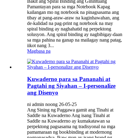
Bakit ang Spiral Binding ang Ginintuang
Pamantayan para sa mga Notebook Kapag
kailangan mo ng notebook na pinagsasama ang
tibay at pang-araw-araw na kaginhawahan, ang
de-kalidad na pag-print ng notebook na may
spiral binding ay naghahatid ng perpektong
solusyon. Ang spiral binding ay nagbibigay-daan
sa mga pahina na ganap na mailagay nang patag,
iikot nang 3...
Magbasa pa
Kuwaderno para sa Pananahi at
Pagtahi ng Siyahan – I-personalize
ang Disenyo
ni admin noong 26-05-25
Ang Sining ng Paggawa gamit ang Tinahi at
Saddle na Kuwaderno Ang isang Tinahi at
Saddle na Kuwaderno ay kumakatawan sa
perpektong pagsasama ng tradisyonal na mga
pamamaraan ng bookbinding at modernong
pagpapasadya. Ikaw man ay isang brand ng