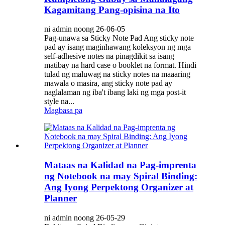
Kagamitang Pang-opisina na Ito
ni admin noong 26-06-05
Pag-unawa sa Sticky Note Pad Ang sticky note
pad ay isang maginhawang koleksyon ng mga
self-adhesive notes na pinagdikit sa isang
matibay na hard case o booklet na format. Hindi
tulad ng maluwag na sticky notes na maaaring
mawala o masira, ang sticky note pad ay
naglalaman ng iba't ibang laki ng mga post-it
style na...
Magbasa pa
Mataas na Kalidad na Pag-imprenta
ng Notebook na may Spiral Binding:
Ang Iyong Perpektong Organizer at
Planner
ni admin noong 26-05-29