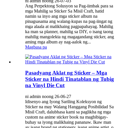
ni admin noong 26-07-03
Ang Perpektong Solusyon sa Pag-iimbak para sa
mga Mahilig sa Sticker Sa Misil Craft, hatid
namin sa inyo ang mga sticker album na
pinagsasama ang walang-kupas na pag-iingat ng
mga alaala at malikhaing pagpapahayag. Mahilig
ka man sa planner, mahilig sa DIY, o isang taong
mahilig mangolekta ng magagandang sticker, ang
aming mga album ay nag-aalok ng...
Magbasa pa
Pasadyang Aklat ng Sticker – Mga
Sticker na Hindi Tinatablan ng Tubig
na Vinyl Die Cut
ni admin noong 26-06-27
Idisenyo ang Iyong Sariling Koleksyon ng
Sticker na may Walang Hanggang Posibilidad Sa
Misil Craft, dalubhasa kami sa paglikha ng mga
custom na anime sticker book na magbibigay-
buhay sa iyong malikhaing pananaw. Ikaw man
ay isang brand ng stationery, isang anime artist, o