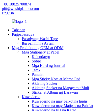
+86 18825700874
pitt@washiplanner.com
English
Tahanan
Pagpapasadya
Pasadyang Washi Tape
Iba pang mga Aytem
Mga Produkto ng OEM at ODM
Mga Stationery at Papel
Kalendaryo
Sobre
Mga Kard ng Journal
Tatak
Panulat
Mga Sticky Note at Memo Pad
Aklat ng Sticker
Aklat ng Sticker na Magagamit Muli
Sticker at Album ng Larawan
Kuwaderno
Kuwaderno na may paikot na hugis
Kuwaderno na may Matigas na Pabalat
Kuwaderno na PU na Katad