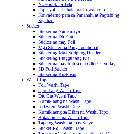
Notebook na Tela
Espesyal na Pabalat na Kuwaderno
Kuwaderno para sa Pananahi at Pagtahi ng
Siyahan
Sticker
Sticker na Namamaga
Sticker na Die Cut
Sticker na may Foil
Mga Sticker na Pang-functional
Sticker ng Mga Script ng Header
Sticker ng Lingguhang Kit
Sticker na may Iridescent Glitter Overlay
3D Foil Sticker
Sticker na Kuskusin
Washi Tape
Foil Washi Tape
I-print ang Washi Tape
Die Cut Washi Tape
Kumikinang na Washi Tape
Iridescent Washi Tape
Kumikinang sa Dilim na Washi Tape
Butas-butas na Washi Tape
Tape ng Washi na may Selyo
Sticker Roll Washi Tape
Tape na Washi na may Langis na UV