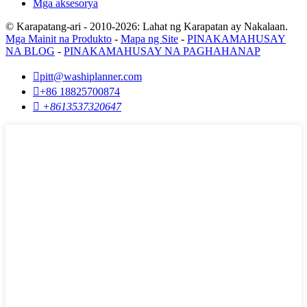
Mga aksesorya
© Karapatang-ari - 2010-2026: Lahat ng Karapatan ay Nakalaan.
Mga Mainit na Produkto
-
Mapa ng Site
-
PINAKAMAHUSAY
NA BLOG
-
PINAKAMAHUSAY NA PAGHAHANAP

pitt@washiplanner.com

+86 18825700874

+8613537320647