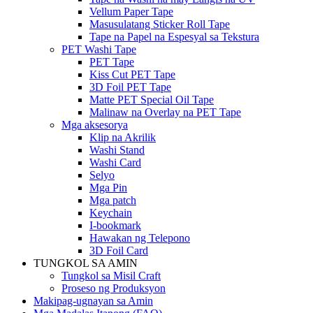
Vellum Paper Tape
Masusulatang Sticker Roll Tape
Tape na Papel na Espesyal sa Tekstura
PET Washi Tape
PET Tape
Kiss Cut PET Tape
3D Foil PET Tape
Matte PET Special Oil Tape
Malinaw na Overlay na PET Tape
Mga aksesorya
Klip na Akrilik
Washi Stand
Washi Card
Selyo
Mga Pin
Mga patch
Keychain
I-bookmark
Hawakan ng Telepono
3D Foil Card
TUNGKOL SA AMIN
Tungkol sa Misil Craft
Proseso ng Produksyon
Makipag-ugnayan sa Amin