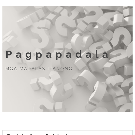
Pagpapadala
MGA MADALAS ITANONG