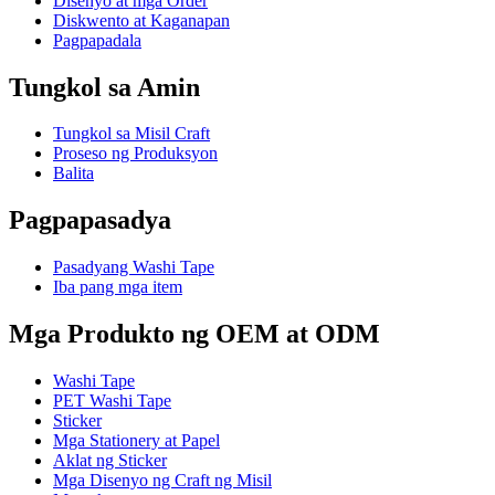
Disenyo at mga Order
Diskwento at Kaganapan
Pagpapadala
Tungkol sa Amin
Tungkol sa Misil Craft
Proseso ng Produksyon
Balita
Pagpapasadya
Pasadyang Washi Tape
Iba pang mga item
Mga Produkto ng OEM at ODM
Washi Tape
PET Washi Tape
Sticker
Mga Stationery at Papel
Aklat ng Sticker
Mga Disenyo ng Craft ng Misil