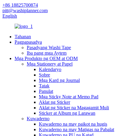
+86 18825700874
pitt@washiplanner.com
English
Tahanan
Pagpapasadya
Pasadyang Washi Tape
Iba pang mga Aytem
Mga Produkto ng OEM at ODM
Mga Stationery at Papel
Kalendaryo
Sobre
Mga Kard ng Journal
Tatak
Panulat
Mga Sticky Note at Memo Pad
Aklat ng Sticker
Aklat ng Sticker na Magagamit Muli
Sticker at Album ng Larawan
Kuwaderno
Kuwaderno na may paikot na hugis
Kuwaderno na may Matigas na Pabalat
Kuwaderno na PU na Katad