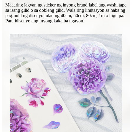
Maaaring lagyan ng sticker ng inyong brand label ang washi tape
sa isang gilid o sa dobleng gilid. Wala ring limitasyon sa haba ng
pag-uulit ng disenyo tulad ng 40cm, 50cm, 80cm, 1m o higit pa.
Para idisenyo ang inyong kakaiba ngayon!