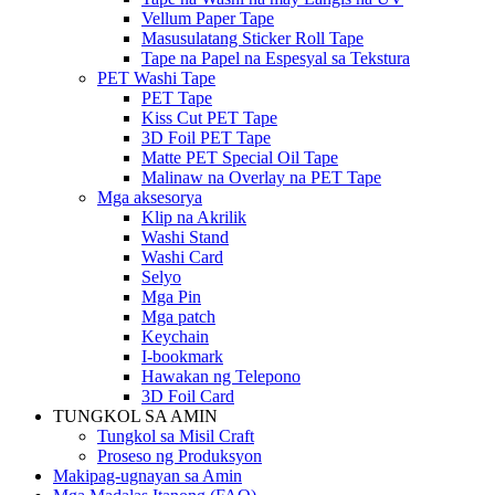
Vellum Paper Tape
Masusulatang Sticker Roll Tape
Tape na Papel na Espesyal sa Tekstura
PET Washi Tape
PET Tape
Kiss Cut PET Tape
3D Foil PET Tape
Matte PET Special Oil Tape
Malinaw na Overlay na PET Tape
Mga aksesorya
Klip na Akrilik
Washi Stand
Washi Card
Selyo
Mga Pin
Mga patch
Keychain
I-bookmark
Hawakan ng Telepono
3D Foil Card
TUNGKOL SA AMIN
Tungkol sa Misil Craft
Proseso ng Produksyon
Makipag-ugnayan sa Amin