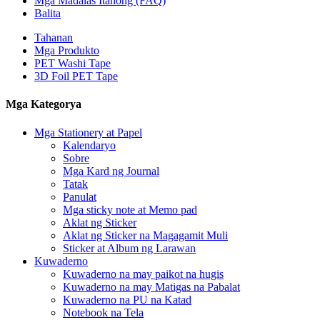
Mga Madalas Itanong (FAQ)
Balita
Tahanan
Mga Produkto
PET Washi Tape
3D Foil PET Tape
Mga Kategorya
Mga Stationery at Papel
Kalendaryo
Sobre
Mga Kard ng Journal
Tatak
Panulat
Mga sticky note at Memo pad
Aklat ng Sticker
Aklat ng Sticker na Magagamit Muli
Sticker at Album ng Larawan
Kuwaderno
Kuwaderno na may paikot na hugis
Kuwaderno na may Matigas na Pabalat
Kuwaderno na PU na Katad
Notebook na Tela