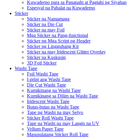
Kuwaderno para sa Pananahi at Pagtahi ng Siyahan
Espesyal na Pabalat na Kuwaderno
Sticker
Sticker na Namamaga
Sticker na Die Cut
Sticker na may Foil
Mga Sticker na Pang-functional
Sticker ng Mga Script ng Header
Sticker ng Lingguhang Kit
Sticker na may Iridescent Glitter Overlay
Sticker na Kuskusin
3D Foil Sticker
Washi Tape
Foil Washi Tape
I-print ang Washi Tape
Die Cut Washi Tape
Kumikinang na Washi Tape
Kumikinang sa Dilim na Washi Tape
Iridescent Washi Tape
Butas-butas na Washi Tape
Tape ng Washi na may Selyo
Sticker Roll Washi Tape
Tape na Washi na may Langis na UV
Vellum Paper Tape
Masusulatang Sticker Roll Tape