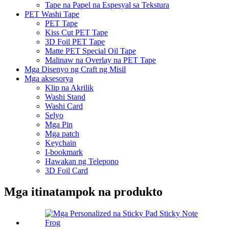
Tape na Papel na Espesyal sa Tekstura
PET Washi Tape
PET Tape
Kiss Cut PET Tape
3D Foil PET Tape
Matte PET Special Oil Tape
Malinaw na Overlay na PET Tape
Mga Disenyo ng Craft ng Misil
Mga aksesorya
Klip na Akrilik
Washi Stand
Washi Card
Selyo
Mga Pin
Mga patch
Keychain
I-bookmark
Hawakan ng Telepono
3D Foil Card
Mga itinatampok na produkto