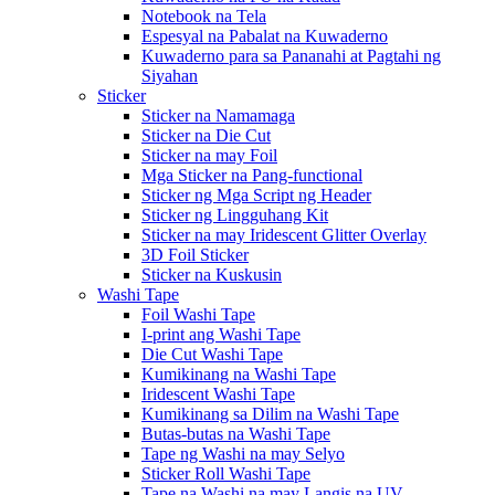
Notebook na Tela
Espesyal na Pabalat na Kuwaderno
Kuwaderno para sa Pananahi at Pagtahi ng
Siyahan
Sticker
Sticker na Namamaga
Sticker na Die Cut
Sticker na may Foil
Mga Sticker na Pang-functional
Sticker ng Mga Script ng Header
Sticker ng Lingguhang Kit
Sticker na may Iridescent Glitter Overlay
3D Foil Sticker
Sticker na Kuskusin
Washi Tape
Foil Washi Tape
I-print ang Washi Tape
Die Cut Washi Tape
Kumikinang na Washi Tape
Iridescent Washi Tape
Kumikinang sa Dilim na Washi Tape
Butas-butas na Washi Tape
Tape ng Washi na may Selyo
Sticker Roll Washi Tape
Tape na Washi na may Langis na UV