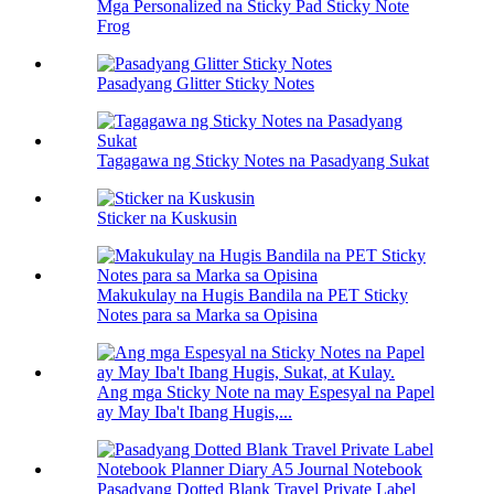
Mga Personalized na Sticky Pad Sticky Note
Frog
Pasadyang Glitter Sticky Notes
Tagagawa ng Sticky Notes na Pasadyang Sukat
Sticker na Kuskusin
Makukulay na Hugis Bandila na PET Sticky
Notes para sa Marka sa Opisina
Ang mga Sticky Note na may Espesyal na Papel
ay May Iba't Ibang Hugis,...
Pasadyang Dotted Blank Travel Private Label