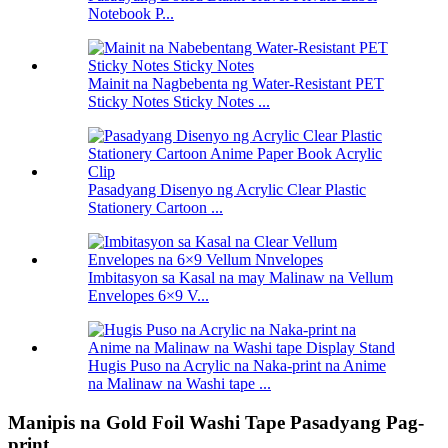
Notebook P...
Mainit na Nagbebenta ng Water-Resistant PET
Sticky Notes Sticky Notes ...
Pasadyang Disenyo ng Acrylic Clear Plastic
Stationery Cartoon ...
Imbitasyon sa Kasal na may Malinaw na Vellum
Envelopes 6×9 V...
Hugis Puso na Acrylic na Naka-print na Anime
na Malinaw na Washi tape ...
Manipis na Gold Foil Washi Tape Pasadyang Pag-
print