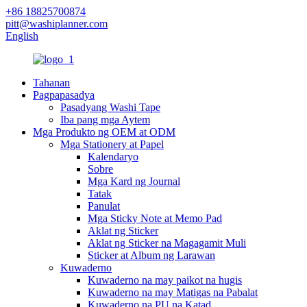
+86 18825700874
pitt@washiplanner.com
English
Tahanan
Pagpapasadya
Pasadyang Washi Tape
Iba pang mga Aytem
Mga Produkto ng OEM at ODM
Mga Stationery at Papel
Kalendaryo
Sobre
Mga Kard ng Journal
Tatak
Panulat
Mga Sticky Note at Memo Pad
Aklat ng Sticker
Aklat ng Sticker na Magagamit Muli
Sticker at Album ng Larawan
Kuwaderno
Kuwaderno na may paikot na hugis
Kuwaderno na may Matigas na Pabalat
Kuwaderno na PU na Katad