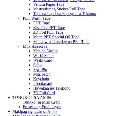
Vellum Paper Tape
Masusulatang Sticker Roll Tape
Tape na Papel na Espesyal sa Tekstura
PET Washi Tape
PET Tape
Kiss Cut PET Tape
3D Foil PET Tape
Matte PET Special Oil Tape
Malinaw na Overlay na PET Tape
Mga aksesorya
Klip na Akrilik
Washi Stand
Washi Card
Selyo
Mga Pin
Mga patch
Keychain
I-bookmark
Hawakan ng Telepono
3D Foil Card
TUNGKOL SA AMIN
Tungkol sa Misil Craft
Proseso ng Produksyon
Makipag-ugnayan sa Amin