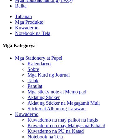
Mga Madalas Itanong (FAQ)
Balita
Tahanan
Mga Produkto
Kuwaderno
Notebook na Tela
Mga Kategorya
Mga Stationery at Papel
Kalendaryo
Sobre
Mga Kard ng Journal
Tatak
Panulat
Mga sticky note at Memo pad
Aklat ng Sticker
Aklat ng Sticker na Magagamit Muli
Sticker at Album ng Larawan
Kuwaderno
Kuwaderno na may paikot na hugis
Kuwaderno na may Matigas na Pabalat
Kuwaderno na PU na Katad
Notebook na Tela