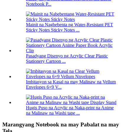
Notebook P...
Mainit na Nagbebenta ng Water-Resistant PET
Sticky Notes Sticky Notes ...
Pasadyang Disenyo ng Acrylic Clear Plastic
Stationery Cartoon ...
Imbitasyon sa Kasal na may Malinaw na Vellum
Envelopes 6×9 V...
Hugis Puso na Acrylic na Naka-print na Anime
na Malinaw na Washi tape ...
Marangyang Notebook na may Pabalat na may
Tela