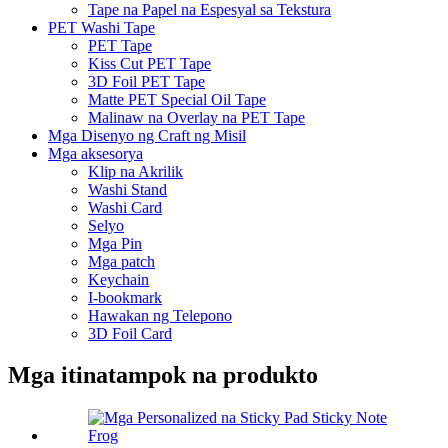
Tape na Papel na Espesyal sa Tekstura
PET Washi Tape
PET Tape
Kiss Cut PET Tape
3D Foil PET Tape
Matte PET Special Oil Tape
Malinaw na Overlay na PET Tape
Mga Disenyo ng Craft ng Misil
Mga aksesorya
Klip na Akrilik
Washi Stand
Washi Card
Selyo
Mga Pin
Mga patch
Keychain
I-bookmark
Hawakan ng Telepono
3D Foil Card
Mga itinatampok na produkto