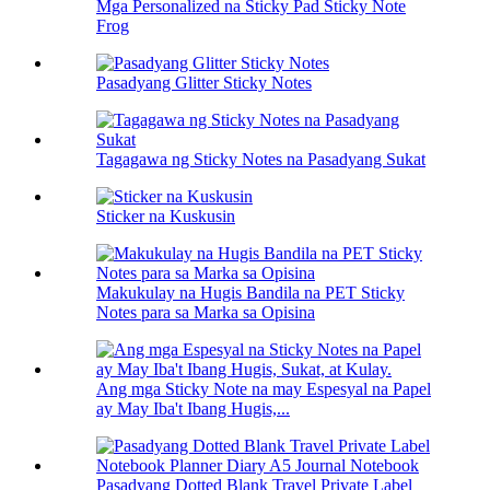
Mga Personalized na Sticky Pad Sticky Note
Frog
Pasadyang Glitter Sticky Notes
Tagagawa ng Sticky Notes na Pasadyang Sukat
Sticker na Kuskusin
Makukulay na Hugis Bandila na PET Sticky
Notes para sa Marka sa Opisina
Ang mga Sticky Note na may Espesyal na Papel
ay May Iba't Ibang Hugis,...
Pasadyang Dotted Blank Travel Private Label