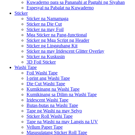
Kuwaderno para sa Pananahi at Pagtahi ng Siyahan
Espesyal na Pabalat na Kuwaderno
Sticker
Sticker na Namamaga
Sticker na Die Cut
Sticker na may Foil
Mga Sticker na Pang-functional
Sticker ng Mga Script ng Header
Sticker ng Lingguhang Kit
Sticker na may Iridescent Glitter Overlay
Sticker na Kuskusin
3D Foil Sticker
Washi Tape
Foil Washi Tape
I-print ang Washi Tape
Die Cut Washi Tape
Kumikinang na Washi Tape
Kumikinang sa Dilim na Washi Tape
Iridescent Washi Tape
Butas-butas na Washi Tape
Tape ng Washi na may Selyo
Sticker Roll Washi Tape
Tape na Washi na may Langis na UV
Vellum Paper Tape
Masusulatang Sticker Roll Tape