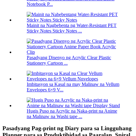
Notebook P...
Mainit na Nagbebenta ng Water-Resistant PET
Sticky Notes Sticky Notes ...
Pasadyang Disenyo ng Acrylic Clear Plastic
Stationery Cartoon ...
Imbitasyon sa Kasal na may Malinaw na Vellum
Envelopes 6×9 V...
Hugis Puso na Acrylic na Naka-print na Anime
na Malinaw na Washi tape ...
Pasadyang Pag-print ng Diary para sa Lingguhang
Planner para sa Produktibidad sa Paaralan, Spiral