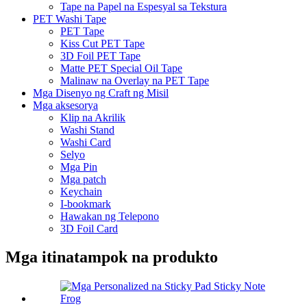
Tape na Papel na Espesyal sa Tekstura
PET Washi Tape
PET Tape
Kiss Cut PET Tape
3D Foil PET Tape
Matte PET Special Oil Tape
Malinaw na Overlay na PET Tape
Mga Disenyo ng Craft ng Misil
Mga aksesorya
Klip na Akrilik
Washi Stand
Washi Card
Selyo
Mga Pin
Mga patch
Keychain
I-bookmark
Hawakan ng Telepono
3D Foil Card
Mga itinatampok na produkto