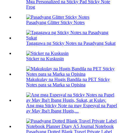
Mga Personalized na Sticky Pad Sticky Note
Frog
Pasadyang Glitter Sticky Notes
Tagagawa ng Sticky Notes na Pasadyang Sukat
Sticker na Kuskusin
Makukulay na Hugis Bandila na PET Sticky
Notes para sa Marka sa Opisina
Ang mga Sticky Note na may Espesyal na Papel
ay May Iba't Ibang Hugis,...
Pasadyang Dotted Blank Travel Private Label