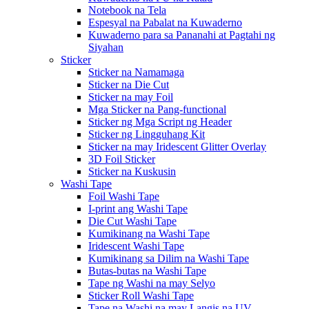
Notebook na Tela
Espesyal na Pabalat na Kuwaderno
Kuwaderno para sa Pananahi at Pagtahi ng
Siyahan
Sticker
Sticker na Namamaga
Sticker na Die Cut
Sticker na may Foil
Mga Sticker na Pang-functional
Sticker ng Mga Script ng Header
Sticker ng Lingguhang Kit
Sticker na may Iridescent Glitter Overlay
3D Foil Sticker
Sticker na Kuskusin
Washi Tape
Foil Washi Tape
I-print ang Washi Tape
Die Cut Washi Tape
Kumikinang na Washi Tape
Iridescent Washi Tape
Kumikinang sa Dilim na Washi Tape
Butas-butas na Washi Tape
Tape ng Washi na may Selyo
Sticker Roll Washi Tape
Tape na Washi na may Langis na UV