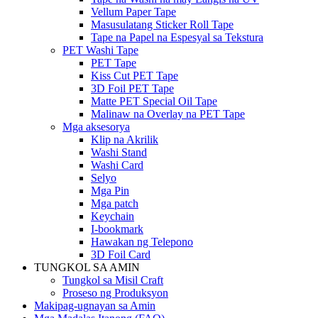
Vellum Paper Tape
Masusulatang Sticker Roll Tape
Tape na Papel na Espesyal sa Tekstura
PET Washi Tape
PET Tape
Kiss Cut PET Tape
3D Foil PET Tape
Matte PET Special Oil Tape
Malinaw na Overlay na PET Tape
Mga aksesorya
Klip na Akrilik
Washi Stand
Washi Card
Selyo
Mga Pin
Mga patch
Keychain
I-bookmark
Hawakan ng Telepono
3D Foil Card
TUNGKOL SA AMIN
Tungkol sa Misil Craft
Proseso ng Produksyon
Makipag-ugnayan sa Amin