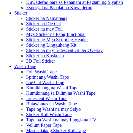
Kuwaderno para sa Pananahi at Pagtahi ng Siyahan
Espesyal na Pabalat na Kuwaderno
Sticker
Sticker na Namamaga
Sticker na Die Cut
Sticker na may Foil
Mga Sticker na Pang-functional
Sticker ng Mga Script ng Header
Sticker ng Lingguhang Kit
Sticker na may Iridescent Glitter Overlay
Sticker na Kuskusin
3D Foil Sticker
Washi Tape
Foil Washi Tape
I-print ang Washi Tape
Die Cut Washi Tape
Kumikinang na Washi Tape
Kumikinang sa Dilim na Washi Tape
Iridescent Washi Tape
Butas-butas na Washi Tape
Tape ng Washi na may Selyo
Sticker Roll Washi Tape
Tape na Washi na may Langis na UV
Vellum Paper Tape
Masusulatang Sticker Roll Tape