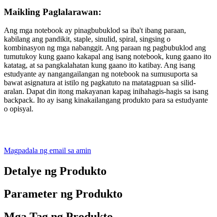
Maikling Paglalarawan:
Ang mga notebook ay pinagbubuklod sa iba't ibang paraan,
kabilang ang pandikit, staple, sinulid, spiral, singsing o
kombinasyon ng mga nabanggit. Ang paraan ng pagbubuklod ang
tumutukoy kung gaano kakapal ang isang notebook, kung gaano ito
katatag, at sa pangkalahatan kung gaano ito katibay. Ang isang
estudyante ay nangangailangan ng notebook na sumusuporta sa
bawat asignatura at istilo ng pagkatuto na matatagpuan sa silid-
aralan. Dapat din itong makayanan kapag inihahagis-hagis sa isang
backpack. Ito ay isang kinakailangang produkto para sa estudyante
o opisyal.
Magpadala ng email sa amin
Detalye ng Produkto
Parameter ng Produkto
Mga Tag ng Produkto