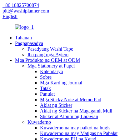
+86 18825700874
pitt@washiplanner.com
English
Tahanan
Pagpapasadya
Pasadyang Washi Tape
Iba pang mga Aytem
Mga Produkto ng OEM at ODM
Mga Stationery at Papel
Kalendaryo
Sobre
Mga Kard ng Journal
Tatak
Panulat
Mga Sticky Note at Memo Pad
Aklat ng Sticker
Aklat ng Sticker na Magagamit Muli
Sticker at Album ng Larawan
Kuwaderno
Kuwaderno na may paikot na hugis
Kuwaderno na may Matigas na Pabalat
Kuwaderno na PU na Katad