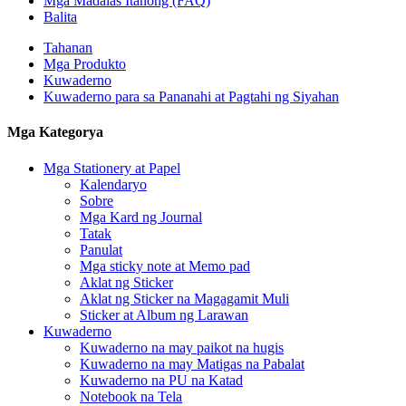
Mga Madalas Itanong (FAQ)
Balita
Tahanan
Mga Produkto
Kuwaderno
Kuwaderno para sa Pananahi at Pagtahi ng Siyahan
Mga Kategorya
Mga Stationery at Papel
Kalendaryo
Sobre
Mga Kard ng Journal
Tatak
Panulat
Mga sticky note at Memo pad
Aklat ng Sticker
Aklat ng Sticker na Magagamit Muli
Sticker at Album ng Larawan
Kuwaderno
Kuwaderno na may paikot na hugis
Kuwaderno na may Matigas na Pabalat
Kuwaderno na PU na Katad
Notebook na Tela